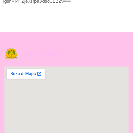
igsh=MTZjeXRpa3dscGE2Zw==
SLB VETERAN