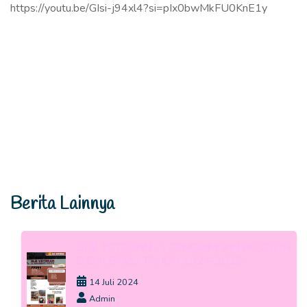
https://youtu.be/GIsi-j94xl4?si=pIx0bwMkFU0KnE1y
Berita Lainnya
SLB VETERAN -> PENERIMAAN PESERTA
DIDIK BARU TAHUN 2024-2025
14 Juli 2024
Admin