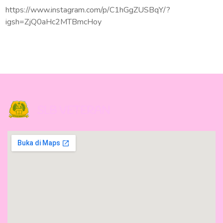
https://www.instagram.com/p/C1hGgZUSBqY/?
igsh=ZjQ0aHc2MTBmcHoy
SLB VETERAN