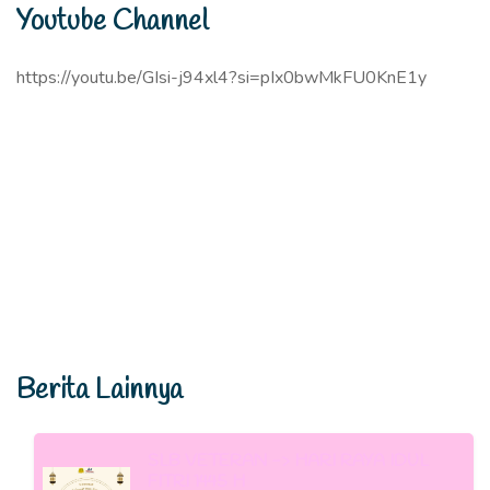
Youtube Channel
https://youtu.be/GIsi-j94xl4?si=pIx0bwMkFU0KnE1y
Berita Lainnya
SLB VETERAN -> HARI RAYA IDUL
FITRI 1445 H