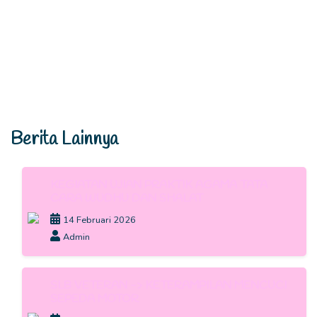
Berita Lainnya
KEGIATAN UJIAN PRAKTIK AGAMA TATA
CARA WUDHU DAN SHALAT
14 Februari 2026
Admin
SLB VETERAN -> KETERAMPILAN MENCUCI
SEPEDA MOTOR