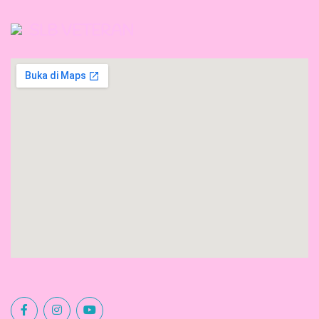
SLB VETERAN