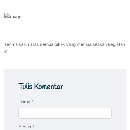
Terima kasih atas semua pihak yang mensukseskan kegiatan
ini
Tulis Komentar
Nama *
Pesan *