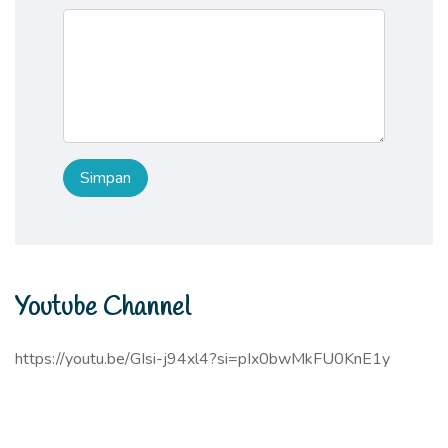
Youtube Channel
https://youtu.be/GIsi-j94xl4?si=pIx0bwMkFU0KnE1y