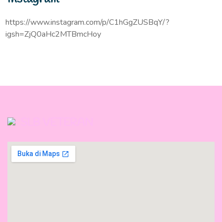
https://www.instagram.com/p/C1hGgZUSBqY/?
igsh=ZjQ0aHc2MTBmcHoy
SLB VETERAN