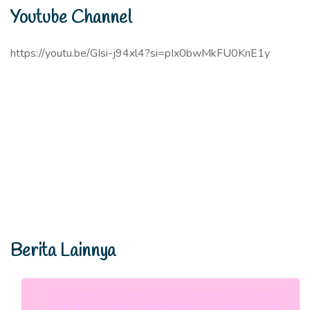
Youtube Channel
https://youtu.be/GIsi-j94xl4?si=pIx0bwMkFU0KnE1y
Berita Lainnya
KEGIATAN UJIAN PRAKTIK BINA KOMUNIKASI
PERSEPSI BUNYI DAN IRAMA UNTUK SISWA