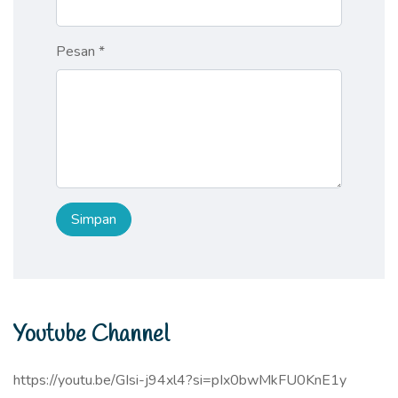
Pesan *
Youtube Channel
https://youtu.be/GIsi-j94xl4?si=pIx0bwMkFU0KnE1y