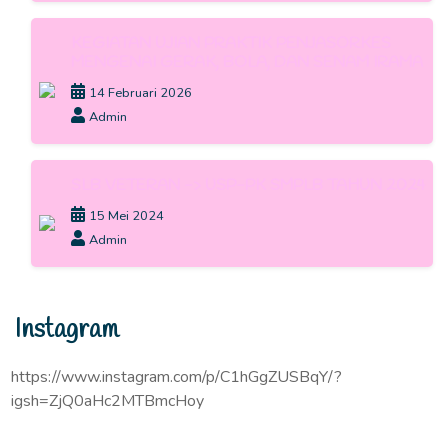
KEGIATAN UJIAN PRAKTIK PENJASORKES
MENGENAI GERAK, BOLA, DAN SENAM IRAMA
14 Februari 2026
Admin
SLB VETERAN -> USP-PK SMPLB TAHUN 2024
15 Mei 2024
Admin
Instagram
https://www.instagram.com/p/C1hGgZUSBqY/?
igsh=ZjQ0aHc2MTBmcHoy