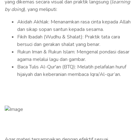
yang dikemas secara visual dan praktik langsung (
learning
by doing
), yang meliputi:
Akidah Akhlak: Menanamkan rasa cinta kepada Allah
dan sikap sopan santun kepada sesama.
Fikih Ibadah (Wudhu & Shalat): Praktik tata cara
bersuci dan gerakan shalat yang benar.
Rukun Iman & Rukun Islam: Mengenal pondasi dasar
agama melalui lagu dan gambar.
Baca Tulis Al-Qur'an (BTQ): Melatih pelafalan huruf
hijaiyah dan keberanian membaca Iqra/Al-qur’an.
Agar materi tersampaikan dengan efektif sesuai