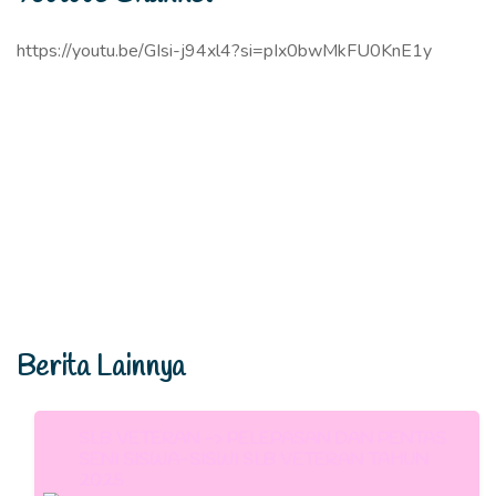
https://youtu.be/GIsi-j94xl4?si=pIx0bwMkFU0KnE1y
Berita Lainnya
SLB VETERAN -> PELEPASAN DAN PENTAS
SENI SISWA-SISWI SLB VETERAN TAHUN
2025