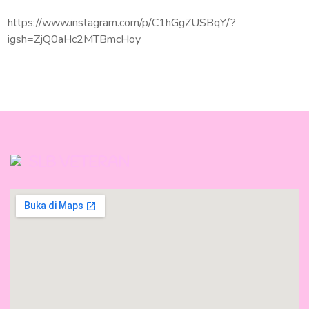
https://www.instagram.com/p/C1hGgZUSBqY/?
igsh=ZjQ0aHc2MTBmcHoy
SLB VETERAN