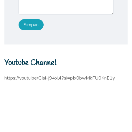
Youtube Channel
https://youtu.be/GIsi-j94xl4?si=pIx0bwMkFU0KnE1y