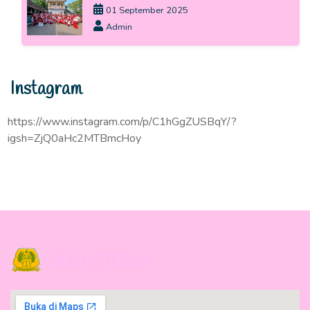
01 September 2025
Admin
Instagram
https://www.instagram.com/p/C1hGgZUSBqY/?
igsh=ZjQ0aHc2MTBmcHoy
SLB VETERAN