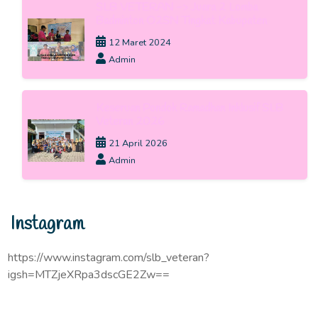
SLB VETERAN -> Juara 2 Lomba
Badminton O2SN Tingkat Kabupaten
12 Maret 2024
Admin
Keseruan Pondok Ramadhan Inklusif SLB
Veteran 2026
21 April 2026
Admin
Instagram
https://www.instagram.com/slb_veteran?
igsh=MTZjeXRpa3dscGE2Zw==