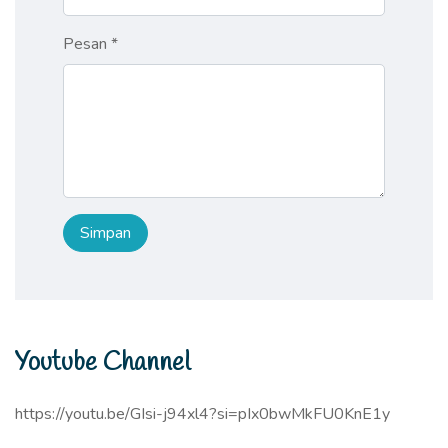
Pesan *
Youtube Channel
https://youtu.be/GIsi-j94xl4?si=pIx0bwMkFU0KnE1y