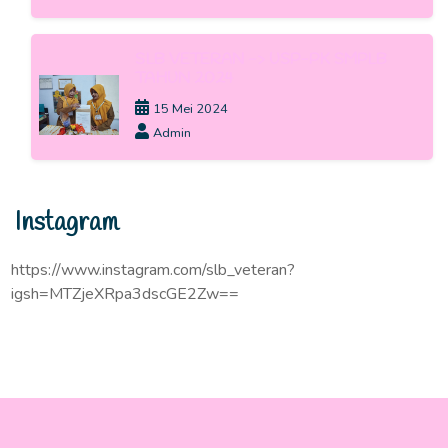
SLB VETERAN -> USP-PK SMPLB
TAHUN 2024
15 Mei 2024
Admin
Instagram
https://www.instagram.com/slb_veteran?
igsh=MTZjeXRpa3dscGE2Zw==