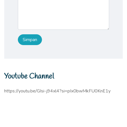
Youtube Channel
https://youtu.be/GIsi-j94xl4?si=pIx0bwMkFU0KnE1y