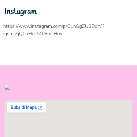
Instagram
https://www.instagram.com/p/C1hGgZUSBqY/?
igsh=ZjQ0aHc2MTBmcHoy
SLB VETERAN